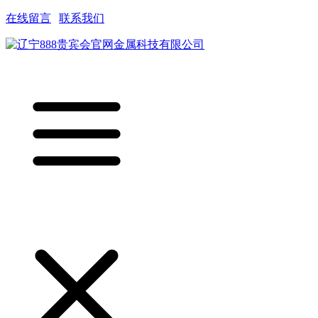
在线留言
|
联系我们