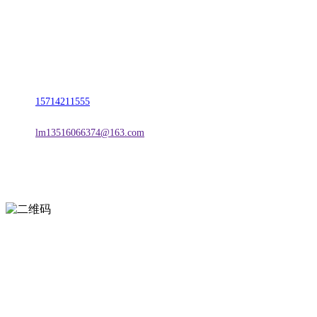
名称：辽宁888贵宾会官网金属科技有限公司
地址：朝阳市朝阳县柳城经济开发区有色金属工业园
电话：
15714211555
邮箱：
lm13516066374@163.com
扫一扫进入手机网站