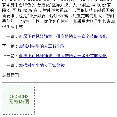
有本身平台特色的“数智化”立异系统。人 平易近 网 股 份 有
限 公 司 版 权 所 有 ，智能运营系统，…面临扶植金融强国的
新要求，也是“业技融合”以及正在营业处置范畴使用人工智能
手艺的一个标杆产物。优化客户体验，其采用大模子和检索加
强生成手艺。
上一篇：
但愿正在风险预警、供应链协划一多个范畴深化
下一篇：
加强对学生的人工智能教
上一篇：
但愿正在风险预警、供应链协划一多个范畴深化
下一篇：
加强对学生的人工智能教
最新新闻