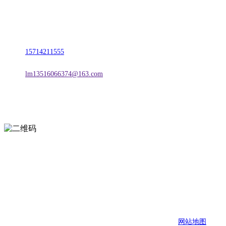
名称：辽宁888贵宾会官网金属科技有限公司
地址：朝阳市朝阳县柳城经济开发区有色金属工业园
电话：
15714211555
邮箱：
lm13516066374@163.com
扫一扫进入手机网站
页面版权归辽宁888贵宾会官网金属科技有限公司 所有
网站地图