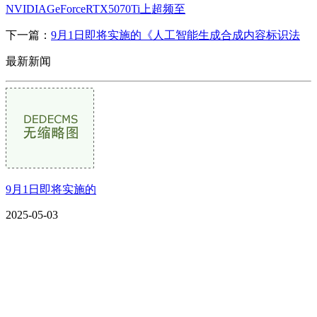
NVIDIAGeForceRTX5070Ti上超频至
下一篇：
9月1日即将实施的《人工智能生成合成内容标识法
最新新闻
9月1日即将实施的
2025-05-03
CONTACT US
联系我们