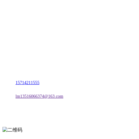
CONTACT US
联系我们
名称：辽宁888贵宾会官网金属科技有限公司
地址：朝阳市朝阳县柳城经济开发区有色金属工业园
电话：
15714211555
邮箱：
lm13516066374@163.com