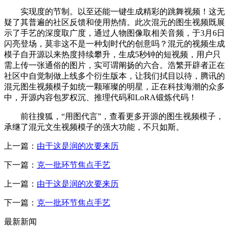
实现度的节制。以至还能一键生成精彩的跳舞视频！这无
疑了其普遍的社区反馈和使用热情。此次混元的图生视频既展
示了手艺的深度取广度，通过人物图像取相关音频，于3月6日
闪亮登场，莫非这不是一种划时代的创意吗？混元的视频生成
模子自开源以来热度持续攀升，生成5秒钟的短视频，用户只
需上传一张通俗的图片，实可谓阐扬的六合。浩繁开辟者正在
社区中自觉制做上线多个衍生版本，让我们拭目以待，腾讯的
混元图生视频模子如统一颗璀璨的明星，正在科技海潮的众多
中，开源内容包罗权沉、推理代码和LoRA锻炼代码！
前往搜狐，“用图代言”，查看更多开源的图生视频模子，
承继了混元文生视频模子的强大功能，不只如斯。
上一篇：
由于这是润的次要来历
下一篇：
克一批环节焦点手艺
上一篇：
由于这是润的次要来历
下一篇：
克一批环节焦点手艺
最新新闻