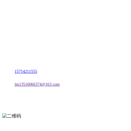
CONTACT US
联系我们
名称：辽宁888贵宾会官网金属科技有限公司
地址：朝阳市朝阳县柳城经济开发区有色金属工业园
电话：
15714211555
邮箱：
lm13516066374@163.com
扫一扫进入手机网站