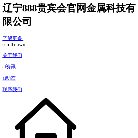
辽宁888贵宾会官网金属科技有
限公司
了解更多
scroll down
关于我们
ai资讯
ai动态
联系我们