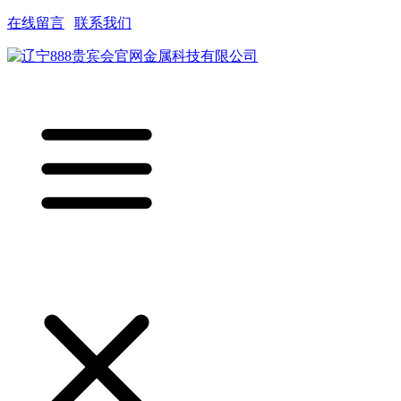
在线留言
|
联系我们