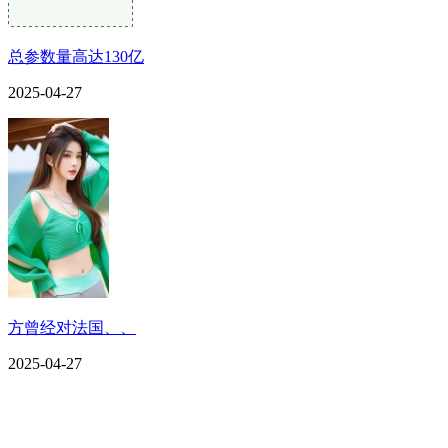
总参数量高达130亿
2025-04-27
方曾经对法国、、
2025-04-27