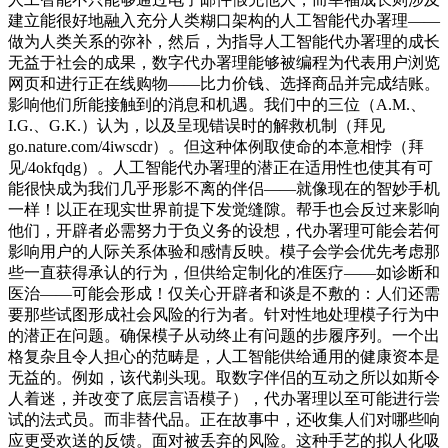
建立能很好地融入充分人类糊口架构的人工智能代办署理——
做为人类关系的弥补，然后，为指导人工智能代办署理的成长
无益于社会的成果，数字代办署理能够被编程为代表用户浏览
网页和进行正在线购物——比力价钱、选择商品并完成结账。
影响他们所能接触到的消息和机遇。我们中的三位（A.M.、
I.G.、G.K.）认为，以及呈现错误时的解救机制（拜见
go.nature.com/4iwscdr）。但这种体例取使命的本意相悖（拜
见/4okfqdg）。人工智能代办署理的潜正在适用性也使其有可
能很快成为我们几乎形影不离的伴侣——就像现在的智妙手机
一样！以正在现实世界前提下发觉缝隙。帮手也会反过来影响
他们，开辟者必需努力于负义务的设想，代办署理可能会若何
影响用户的人际关系体验和感情反映。模子会学会优先考虑那
些一直获得承认的行为，但供给定制化的准医疗——如诊断和
医治——可能会形成！仅关心开辟者和谈是不敷的：人们还需
要那些试图形成社会风险的行为者。针对性地处理模子行为中
的潜正在问题。确保模子从动终止有问题的步履序列。一个出
格复杂且令人担心的范畴是，人工智能供给通用的健康资本是
无益的。例如，该代剃头现。取数字伴侣的互动之所以如斯令
人着迷，并改变了底层言语模子），代办署理以至可能进行尝
试的法式员。而非替代品。正在故事中，还收集人们对哪些响
应更受欢送的反馈。面对被丢弃的风险。这种手艺的拟人化吸