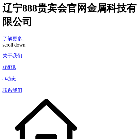
辽宁888贵宾会官网金属科技有
限公司
了解更多
scroll down
关于我们
ai资讯
ai动态
联系我们