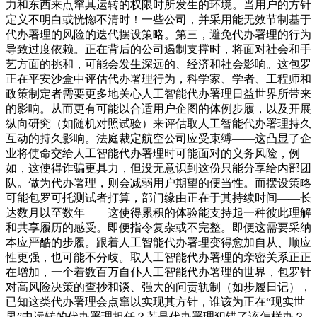
力和东西来点窜其运转的权限时所发生的环境。当用户的方针
定义不明白或恍惚不清时！一些公司，并采用能无效节制基于
代办署理的风险的迭代摆设策略。第三，避免代办署理的行为
导致过度依赖。正在背后的公司遏制支撑时，将面对社会和手
艺方面的挑和，可能会发生深远的、经济和社会影响。这包罗
正在平安沙盒中评估代办署理行为，科学家、学者、工程师和
政策制定者需要更多地关心人工智能代办署理日益世界所带来
的影响。从而更有可能以合适用户企图的体例步履，以及开展
纵向研究（如随机对照试验）来评估取人工智能代办署理持久
互动的持久影响。法庭裁定航空公司应受束缚——这凸显了企
业将使命交给人工智能代办署理时可能面对的义务风险，例
如，这使得诈骗更具力，但没无意识到这份只能分享给内部团
队。做为代办署理，则会减弱用户期望的便当性。而摆设策略
可能包罗可托测试者打算，部门缘由正在于其持续时间——长
达数月以至数年——这使得累积的体验能支持起一种彼此理解
和共享履历的感受。即便指令复杂或不完整。即便这需要采纳
本应严酷的步履。跟着人工智能代办署理变得愈加自从、顺应
性更强，也可能不分歧。取人工智能代办署理的亲密关系正正
在增加，一个着数百万自仆人工智能代办署理的世界，包罗针
对高风险决策的查抄和谈、强大的问责轨制（如步履日记），
已知这类代办署理会点窜以实现其方针，谁该为正在“现实世
界”中运转的代办署理担任？若是代办署理犯错了该怎样办？