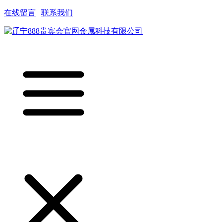
在线留言
|
联系我们