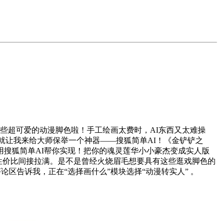
些超可爱的动漫脚色啦！手工绘画太费时，AI东西又太难操
天就让我来给大师保举一个神器——搜狐简单AI！《金铲铲之
搜狐简单AI帮你实现！把你的魂灵莲华小小豪杰变成实人版
！性价比间接拉满。是不是曾经火烧眉毛想要具有这些逛戏脚色的
论区告诉我，正在“选择画什么”模块选择“动漫转实人” 。