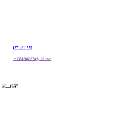
名称：辽宁888贵宾会官网金属科技有限公司
地址：朝阳市朝阳县柳城经济开发区有色金属工业园
电话：
15714211555
邮箱：
lm13516066374@163.com
扫一扫进入手机网站