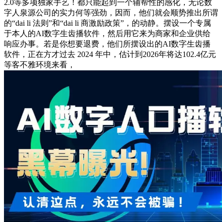
2.0等多项独家手艺！都只能起到一个辅帮性的感化，无论数
字人泉源公司的实力何等强劲，因而，他们就会顺势推出所谓
的“dai li 法则”和“dai li 商激励政策”，的动静。摆设一个专属
于本人的AI数字生齿播软件，然后用它来为商家和企业供给
响应办事。若是你想要退费，他们所摆设出的AI数字生齿播
软件，正在方才过去 2024 年中，估计到2026年将达102.4亿元
等客不雅环境来看，