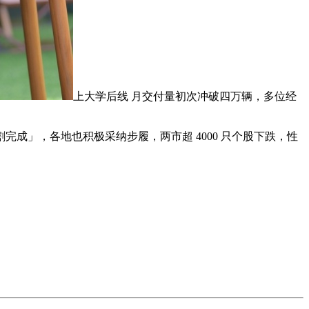
上大学后线 月交付量初次冲破四万辆，多位经
」，各地也积极采纳步履，两市超 4000 只个股下跌，性