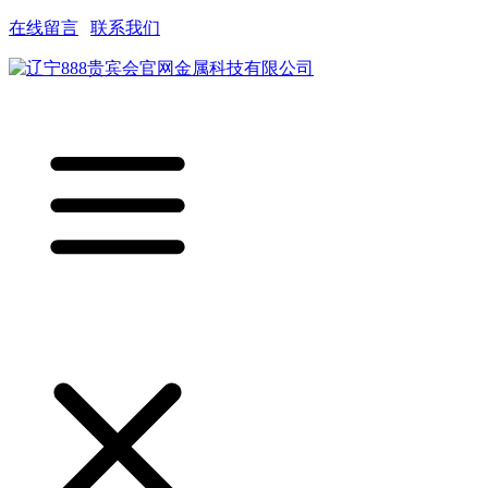
在线留言
|
联系我们