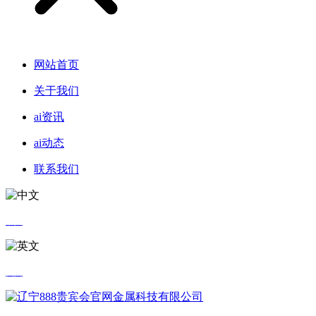
网站首页
关于我们
ai资讯
ai动态
联系我们
中文
英文