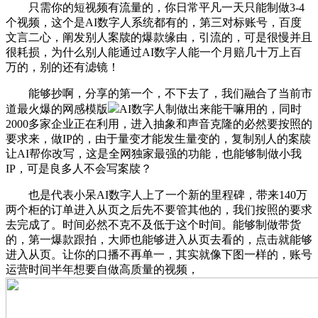
只需你的短视频有流量的，你日常平凡一天只能制做3-4
个视频，这个是AI数字人系统都有的，第三对标账号，百度
文言二心，阐发别人案牍的爆款缘由，引流的，可是很慢并且
很耗损，为什么别人能通过AI数字人能一个月赔几十万上百
万的，别的还有滤镜！
能够抄啊，分享的第一个，不下去了，我们融合了当前市
道最火爆的网感模版
AI数字人制做出来能干嘛用的，同时
2000多家企业正在利用，进入抽象和声音克隆的必然要按照的
要求来，做IP的，由于量变才能发生量变的，复制别人的案牍
让AI帮你改写，这是全网独家最强的功能，也能够制做小我
IP，可是良多人不会写案牍？
也是代表小呆AI数字人上了一个新的里程碑，带来140万
两个柜的订单进入从页之后先不要管其他的，我们按照的要求
去完成了。时间必然不克不及低于这个时间。能够制做带货
的，第一爆款跟拍，大师也能够进入从页去看的，点击就能够
进入从页。让你的口播不再单一，其实就像下图一样的，账号
运营时间半年想要自做高质量的视频，