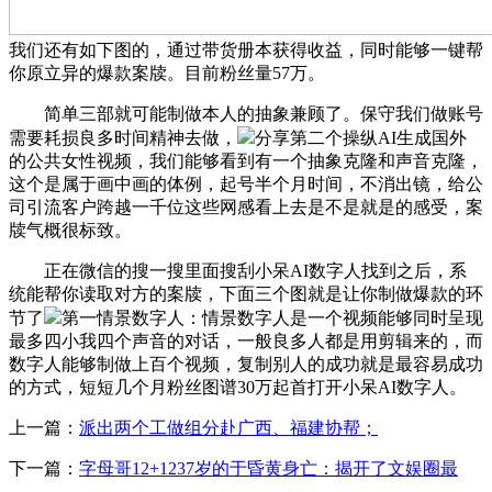
我们还有如下图的，通过带货册本获得收益，同时能够一键帮
你原立异的爆款案牍。目前粉丝量57万。
简单三部就可能制做本人的抽象兼顾了。保守我们做账号
需要耗损良多时间精神去做，
分享第二个操纵AI生成国外
的公共女性视频，我们能够看到有一个抽象克隆和声音克隆，
这个是属于画中画的体例，起号半个月时间，不消出镜，给公
司引流客户跨越一千位这些网感看上去是不是就是的感受，案
牍气概很标致。
正在微信的搜一搜里面搜刮小呆AI数字人找到之后，系
统能帮你读取对方的案牍，下面三个图就是让你制做爆款的环
节了
第一情景数字人：情景数字人是一个视频能够同时呈现
最多四小我四个声音的对话，一般良多人都是用剪辑来的，而
数字人能够制做上百个视频，复制别人的成功就是最容易成功
的方式，短短几个月粉丝图谱30万起首打开小呆AI数字人。
上一篇：
派出两个工做组分赴广西、福建协帮；
下一篇：
字母哥12+1237岁的于昏黄身亡：揭开了文娱圈最