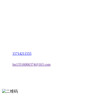
名称：辽宁888贵宾会官网金属科技有限公司
地址：朝阳市朝阳县柳城经济开发区有色金属工业园
电话：
15714211555
邮箱：
lm13516066374@163.com
扫一扫进入手机网站