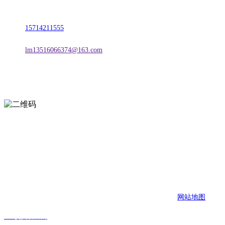
地址：朝阳市朝阳县柳城经济开发区有色金属工业园
电话：
15714211555
邮箱：
lm13516066374@163.com
扫一扫进入手机网站
页面版权归辽宁888贵宾会官网金属科技有限公司 所有
网站地图
888贵宾会官网