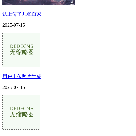
试上传了几张自家
2025-07-15
用户上传照片生成
2025-07-15