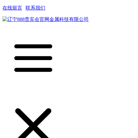
在线留言
|
联系我们