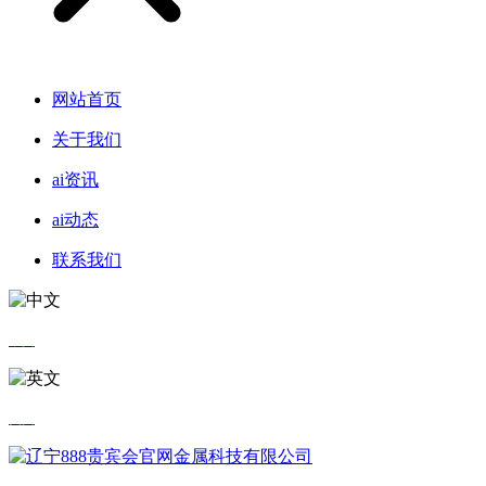
网站首页
关于我们
ai资讯
ai动态
联系我们
中文
英文