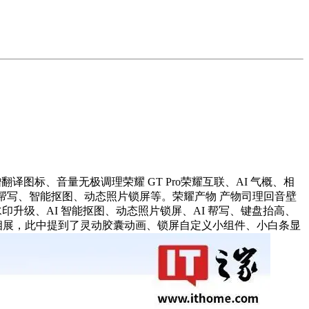
标、音量无极调理荣耀 GT Pro荣耀互联、AI 气概、相
AI 帮写、智能抠图、动态照片锁屏等。荣耀产物 产物司理回音壁
水印升级、AI 智能抠图、动态照片锁屏、AI 帮写、键盘抬高、
所提的相展，此中提到了灵动胶囊动画、锁屏自定义小组件、小白条显