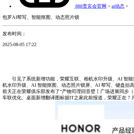
888贵宾会官网
>
ai动态
>
包罗AI帮写、智能抠图、动态照片锁
发布时间：
2025-08-05 17:22
引见了系统新增功能，荣耀互联、相机水印升级、AI 智能抠图
机水印升级、AI 智能抠图、动态照片锁屏、AI 帮写、键盘抬高
前天正在荣耀俱乐部发布了“产物司理回音壁丨广场进展同步（8/1
车联优化、桌面新增翻译图标据IT之家此前报道，荣耀正在 7 