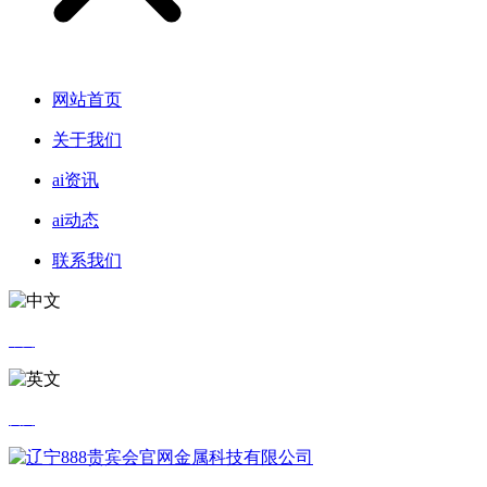
网站首页
关于我们
ai资讯
ai动态
联系我们
中文
英文