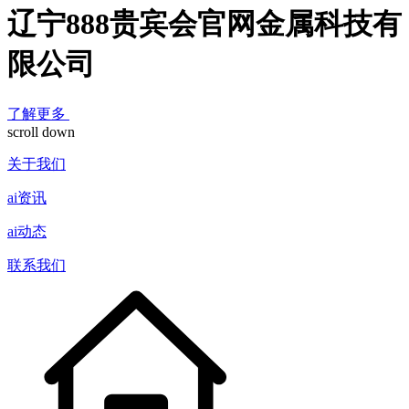
辽宁888贵宾会官网金属科技有
限公司
了解更多
scroll down
关于我们
ai资讯
ai动态
联系我们