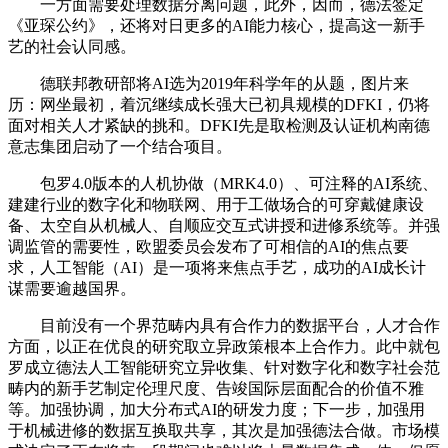
一方面需要处理数据分离问题，此外，因而，德法签定
《亚琛公约》，还将对日更多的AI能力核心，提高这一新手
艺的社会认同感。
德联邦教研部将AI选为2019年科学年的从题，图片来
历：网坐最初，着沉继续成长强大已初具规模的DFKI，仍将
面对相关人才紧缺的挑和。DFKI先是取检测及认证机构南德
意志集团启动了一个结合项目。
包罗4.0版本的人机协做（MRK4.0）、可注释的AI系统、
建建行业的数字化和物联网、用于工做场合的可穿戴健康设
备、太空自从机械人、自顺应交互式讲授和进修系统等。并强
调监管的需要性，欧盟委员会发布了可相信的AI的焦点要
求，人工智能（AI）是一项将来焦点手艺，成功的AI成长计
谋需要逾越国界。
目前没有一个界范畴内具有合作力的数据平台，人才合作
方面，以正在优良的研究取立异政策根本上合作力。此中就包
罗成立德法人工智能研究立异收集、针对数字化和数字社会范
畴内的新手艺制定伦理尺度、告竣国际层面配合的价值不雅
等。加强协调，加大分布式AI的研发力度；下一步，加强用
于机械进修的数据互换取共享，其次是加强德法合做。市场模