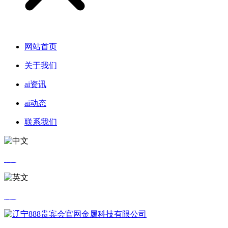
网站首页
关于我们
ai资讯
ai动态
联系我们
中文
英文