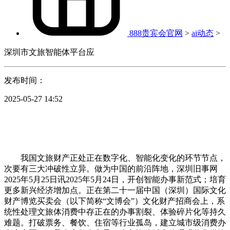
888贵宾会官网
>
ai动态
>
深圳市文旅智能体平台应
发布时间：
2025-05-27 14:52
我国文旅财产正处正在数字化、智能化变化的环节节点，
次要有三大冲破性立异。做为中国的前沿阵地，深圳旧事网
2025年5月25日讯2025年5月24日，开创智能办事新范式；培育
更多新兴经济增加点。正在第二十一届中国（深圳）国际文化
财产博览买卖会（以下简称“文博会”）文化财产招商会上，系
统性处理文旅体消费中存正在的办事割裂、体验碎片化等持久
难题。打破票务、餐饮、住宿等行业孤岛，建立城市级消费办