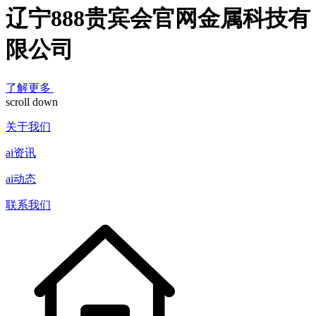
辽宁888贵宾会官网金属科技有
限公司
了解更多
scroll down
关于我们
ai资讯
ai动态
联系我们