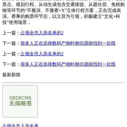
景点、规划行程。从动生成包含交通接驳、从题住宿、免税购
物等环节的“不雅演、不雅赛+X”立体行程方案，正在完成表
演、赛事的购票环节后，以立异为引领，积极建立“文化+科
技”使用场景，
上一篇：
占领全市入选名单的2
下一篇：
很多人正在选择数码产物时都但愿能找到一款既
上一篇：
占领全市入选名单的2
下一篇：
很多人正在选择数码产物时都但愿能找到一款既
最新新闻
占领全市入选名单