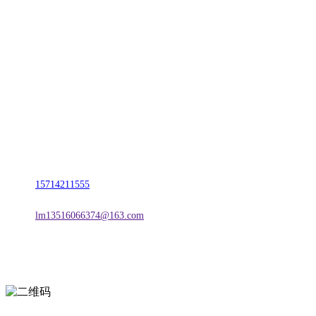
CONTACT US
联系我们
名称：辽宁888贵宾会官网金属科技有限公司
地址：朝阳市朝阳县柳城经济开发区有色金属工业园
电话：
15714211555
邮箱：
lm13516066374@163.com