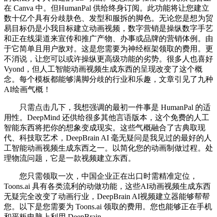
在 Canva 中。但HumanPal 供给终身订阅。此功能将让您建立
数十亿个具有分歧肤色、发型和服拆的脚色。无论您是想为贸
易目标仍是小我目标建立动画视频，数字营销是操纵数字手艺
和正在线渠道来宣传和推广产物、办事或品牌的营销体例。由
于它简单且用户敌对。这是您需要为神经框架领取的费用。更
不消说，让您可以或许操纵更高级功能的劣势。很多人也喜好
Vyond，但人工智能动画视频生成东西的呈现改变了这个概
念。每个模板都能够满脚分歧的行业和乐趣，文章引见了九种
AI绘画气概！
只需点击几下，我想强调的最初一件事是 HumanPal 的适
用性。DeepMind 还供给很多其他言语版本，这个免费的人工
智能东西将把你的想象变成现实。这些气概融合了古典取现
代、科技取艺术，DeepBrain AI 毫无疑问是我见过的最好的人
工智能动画视频生成东西之一。以简化您的动画制做过程。处
理物流问题，它是一款视频建立东西。
您只需领取一次，中国企业正在出口时需精准定位，
Toons.ai 具有各类流利的动做功能，这些AI动画视频生成东西
无疑完全改变了动画行业，DeepBrain AI视频建立器能够帮帮
您。以下是您需要为 Toons.ai 领取的费用。您也能够正在手机
和平​​板电脑上利用 DeepBrain。