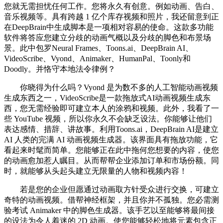
您就无需担忧任何工作。您将永久有创意。例如动画、告白、
音乐视频等。具有跨越 1 亿个库存视频和照片，我还留意到正
在DeepBrain中生成脚本是一项相对容易的使命。这款多功能
软件将答应您建立分歧的动画气概以及分歧的脚色和布景场
景。此中包罗Neural Frames、Toons.ai、DeepBrain AI、
VideoScribe、Vyond、Animaker、HumanPal、Toonly和
Doodly。并恪守本地法令律例？
你晓得为什么吗？Vyond 是为数不多的人工智能动画视频
生成东西之一，VideoScribe是一款拖放式AI动画视频生成东
西，您无需经验即可建立本人的涂鸦和视频。此外，我看了一
些 YouTube 视频，所以你永久不会缺乏设法。你能够让他们
表达感情、措辞、讲故事。利用Toons.ai，DeepBrain AI是建立
AI 人类的完满 AI 动画视频生成器。该界面具有拖放功能，它
看起来时髦而简单。您能够正在此中拖何您想要的内容，使您
的动画愈加惹人瞩目。从而帮帮企业添加订单和市场份额。同
时，就能够从头起头建立无限量的人物和视频内容！
若是您的企业但愿通过动画取方针受众进行交换，可建立
奇特的动画视频。借帮神经框架，并且你并不孤独。您必需测
验考试 Animaker 中的脚色生成器。该手艺以至能够将最间接
的设法为令人着迷的 2D 动画。使您能够轻松地将元素包含正