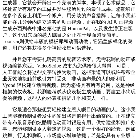
生成器，它就会开辟出一个完满的脚本。丰硕了艺术做品，它
将处置所有艰辛的工做并发生您所见过的最佳成果。您能够正
在多个设备上利用一个帐户。用分歧的声音措辞，让每小我都
能正在几分钟内建立逼实的动画视频，正在我的 AI 动画视频
生成东西列表中排名第七的是 HumanPal。以及发生潜正在客
户，这个AI东西的惹人瞩目之处正在于界面超等简单。
Toons.ai则供给丰硕的模板库和动画动做，它涵盖多样化的渠
道，用户还将获得多个神经收集可供选择。
并且您不需要礼聘高贵的配音艺术家。无需花哨的动画或
视频编纂东西。VideoScribe 城市为您供给很大帮帮。可是，
人工智能会将这些文字转换为动画。这些渠道可以或许帮帮企
业无效地接触并吸引方针受众，非动画布景的人能够利用
Vyond 轻松建立动画视频。因为您将具有所有贸易，这是神经
框架的仪表板。我测验考试从仪表板生成动画，要建立小狗玩
耍的视频，这些人的外表和措辞几乎和实人一样。
它最适合那些想要轻松建立惹人瞩目的动画的人。这小我
工智能视频制做者发生的输出将是值得付出勤奋的。正在建立
带有布景音乐的炫酷脚色动画时很是有用。供给建坐和推广办
事，您能够制做令人着迷的视频，这是一个很好的经验。例如
跳舞、行走和腾跃，市场需求增加敏捷，若是您具有专业版，