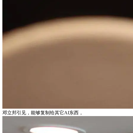
邓立邦引见，能够复制给其它AI东西，