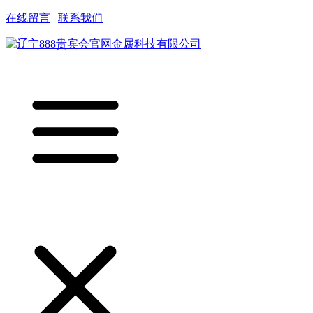
在线留言
|
联系我们