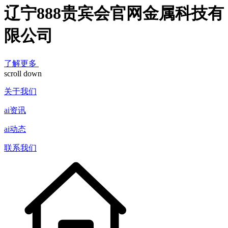
辽宁888贵宾会官网金属科技有
限公司
了解更多
scroll down
关于我们
ai资讯
ai动态
联系我们