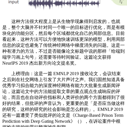
这种方法很大程度上是从生物学现象得到启发的，也就
是，整个大脑并不针对同一个唯一的目标进行优化，而是有模
块化的功能分区，然后每个区域都优化自己的局部信息。目前
看起来，这种方法可以方便地快速训练更深的模型，利用局部
信息的设定也避免了传统神经网络中梯度消失的问题。这是一
种有潜力的方法，不过是否能像论文标题中说的那样「给端到
端学习画上句号」还需要等待时间验证。这篇论文获得
NeurIPS 2019 杰出新方向论文提名奖。
上榜理由：这是一篇 EMNLP 2019 接收论文，会议结束
之后则在社交网络上引发了大片声讨之声。我们固然知道具备
优秀学习拟合能力的深度神经网络有能力大批量生成新闻评
论，这篇论文中的方法能提取文章的重点观点生成响应的评
论，而且也在自动评价指标和人类评价的两个方面都得到了很
好的结果，但批评的声音认为，更重要的是「是否应当做这样
的研究，这样的研究的社会影响是怎么样的」。EMNLP 2019
还有一篇遭受了类似批评的论文是《Charge-Based Prison Term
Prediction with Deep Gating Network》（），在诉讼案件中根