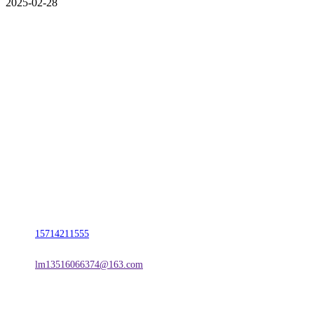
2025-02-28
CONTACT US
联系我们
名称：辽宁888贵宾会官网金属科技有限公司
地址：朝阳市朝阳县柳城经济开发区有色金属工业园
电话：
15714211555
邮箱：
lm13516066374@163.com