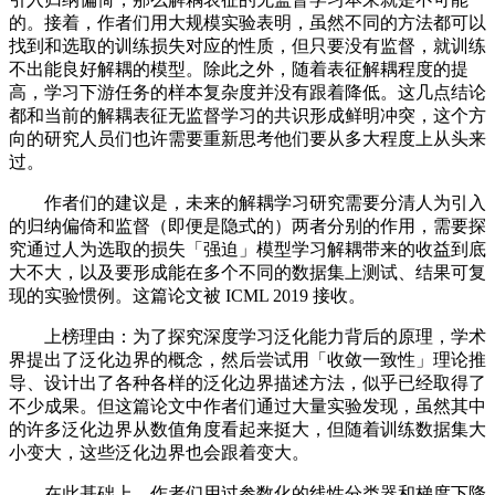
的。接着，作者们用大规模实验表明，虽然不同的方法都可以
找到和选取的训练损失对应的性质，但只要没有监督，就训练
不出能良好解耦的模型。除此之外，随着表征解耦程度的提
高，学习下游任务的样本复杂度并没有跟着降低。这几点结论
都和当前的解耦表征无监督学习的共识形成鲜明冲突，这个方
向的研究人员们也许需要重新思考他们要从多大程度上从头来
过。
作者们的建议是，未来的解耦学习研究需要分清人为引入
的归纳偏倚和监督（即便是隐式的）两者分别的作用，需要探
究通过人为选取的损失「强迫」模型学习解耦带来的收益到底
大不大，以及要形成能在多个不同的数据集上测试、结果可复
现的实验惯例。这篇论文被 ICML 2019 接收。
上榜理由：为了探究深度学习泛化能力背后的原理，学术
界提出了泛化边界的概念，然后尝试用「收敛一致性」理论推
导、设计出了各种各样的泛化边界描述方法，似乎已经取得了
不少成果。但这篇论文中作者们通过大量实验发现，虽然其中
的许多泛化边界从数值角度看起来挺大，但随着训练数据集大
小变大，这些泛化边界也会跟着变大。
在此基础上，作者们用过参数化的线性分类器和梯度下降